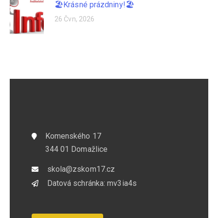
🏖️Krásné prázdniny!🏖️
26 Čvn, 2026
Kontaktujte nás
Komenského 17
344 01 Domažlice
skola@zskom17.cz
Datová schránka: mv3ia4s