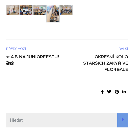
PŘEDCHOZÍ
DALŠÍ
✨ 4.B NA JUNIORFESTU!
OKRESNÍ KOLO
🎬📸
STARŠÍCH ŽÁKYŇ VE
FLORBALE