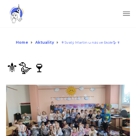
Home
Aktuality
⚜️Svatý Martin u nás ve škole🪿🍷
⚜️Svatý Martin u nás ve škole🪿🍷