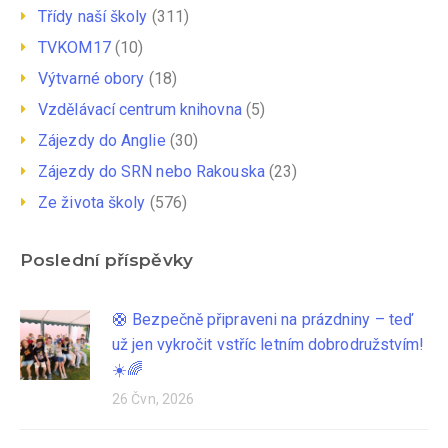
Třídy naší školy
(311)
TVKOM17
(10)
Výtvarné obory
(18)
Vzdělávací centrum knihovna
(5)
Zájezdy do Anglie
(30)
Zájezdy do SRN nebo Rakouska
(23)
Ze života školy
(576)
Poslední příspěvky
🛟 Bezpečně připraveni na prázdniny – teď
už jen vykročit vstříc letním dobrodružstvím!
☀️🌈
26 Čvn, 2026