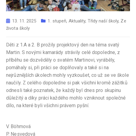
13. 11. 2025
1. stupeň
,
Aktuality
,
Třídy naší školy
,
Ze
života školy
Děti z 1.A a 2. B prožily projektový den na téma svatý
Martin. S novými kamarády strávily celé dopoledne, z
příběhu se dozvěděly o svatém Martinovi, vyráběly,
pomáhaly si, při práci se doplňovaly a také si na
nejrůznějších úkolech mohly vyzkoušet, co už se ve škole
naučily. Z celého dopoledne si pak všichni kromě zážitků
odnesli také poznatek, že každý byl dnes pro skupinu
důležitý a díky práci každého mohlo vzniknout společné
dílo, na které byli všichni právem pyšní.
V. Böhmová
P. Nesvedová